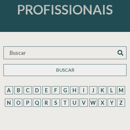
PROFISSIONAIS
BUSCAR
A
B
C
D
E
F
G
H
I
J
K
L
M
N
O
P
Q
R
S
T
U
V
W
X
Y
Z