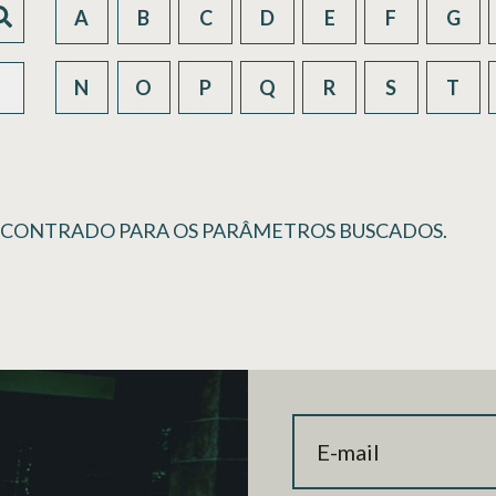
A
B
C
D
E
F
G
N
O
P
Q
R
S
T
NCONTRADO PARA OS PARÂMETROS BUSCADOS.