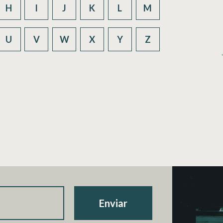
H
I
J
K
L
M
U
V
W
X
Y
Z
Enviar