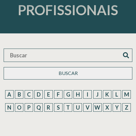
PROFISSIONAIS
BUSCAR
A
B
C
D
E
F
G
H
I
J
K
L
M
N
O
P
Q
R
S
T
U
V
W
X
Y
Z