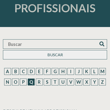
PROFISSIONAIS
BUSCAR
A
B
C
D
E
F
G
H
I
J
K
L
M
N
O
P
Q
R
S
T
U
V
W
X
Y
Z